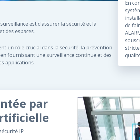
En con
systèm
instal
urveillance est d’assurer la sécurité et la
de fai
et des espaces.
ALARM
souscr
t un rôle crucial dans la sécurité, la prévention
strict
, en fournissant une surveillance continue et des
qualit
s applications.
entée par
rtificielle
écurité IP