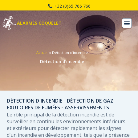
Aller
+32 (0)65 766 766
au
contenu
ALARMES COQUELET
Accueil
»
Détection d’incendie
Détection d’incendie
DÉTECTION D'INCENDIE - DÉTECTION DE GAZ -
EXUTOIRES DE FUMÉES - ASSERVISSEMENTS
Le rôle principal de la détection incendie est de
surveiller en continu les environnements intérieurs
et extérieurs pour détecter rapidement les signes
d’un incendie en développement, tels que la présence